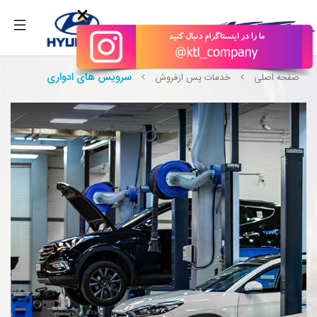
بگیرید.
×
سرویس های ادواری
صفحه اصلی
خدمات پس ازفروش