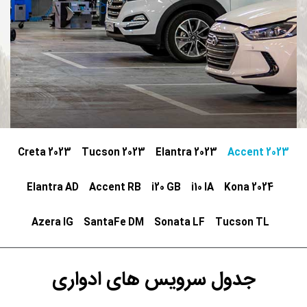
Creta 2023
Tucson 2023
Elantra 2023
Accent 2023
Elantra AD
Accent RB
i20 GB
i10 IA
Kona 2024
Azera IG
SantaFe DM
Sonata LF
Tucson TL
جدول سرویس های ادواری