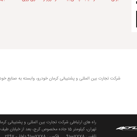
شرکت تجارت بین المللی و پشتیبانی کرمان خودرو، وابسته به صنایع خود
راه های ارتباطی شرکت تجارت بین المللی و پشتیبانی کرما
تهران، کیلومتر 15 جاده مخصوص کرج، بعد از خیابان طیف، جنب فرش وزراء، ساختمان صنعتگران، پلاک 467، طبقه دوم واحد 9
تلفن : 91007778 فکس : 91007778 داخلی 2697 ایمیل : contactus@ktl-co.com