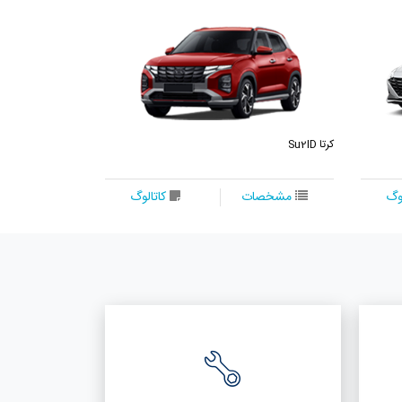
کرتا Su2ID
توسان NX4E
مشخصات
کاتالوگ
مشخصات