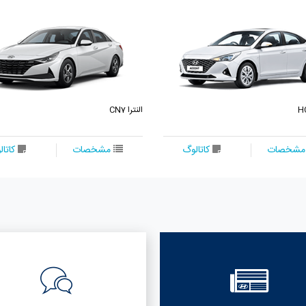
النترا CN7
کاتالوگ
مشخصات
کاتالوگ