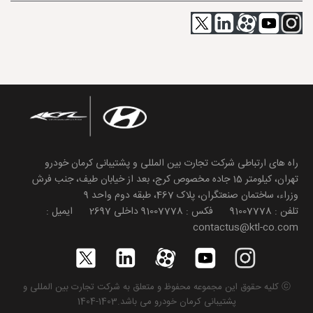
راه های ارتباطی شرکت تجارت بین المللی و پشتیبانی کرمان خودرو
تهران، کیلومتر 15 جاده مخصوص کرج، بعد از خیابان طیف، جنب فرش
وزراء، ساختمان صنعتگران، پلاک 467، طبقه دوم واحد 9
تلفن : 91007778 فکس : 91007778 داخلی 2697 ایمیل :
contactus@ktl-co.com
ⓒ کلیه حقوق این مجموعه محفوظ و متعلق به شرکت تجارت بین المللی و
پشتیبانی کرمان خودرو می باشد.1403-1404