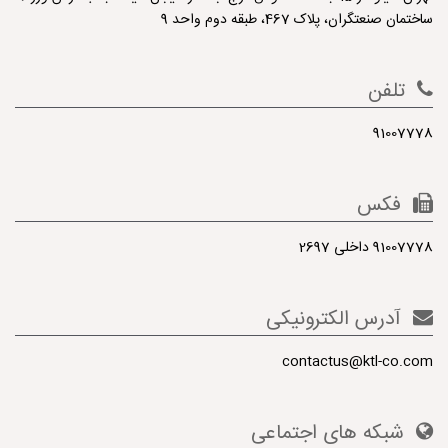
ساختمان صنعتگران، پلاک 467، طبقه دوم واحد 9
تلفن
91007778
فکس
91007778 داخلی 2697
آدرس الکترونیکی
contactus@ktl-co.com
شبکه های اجتماعی