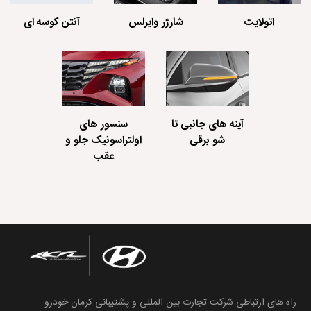
اتولایت
شارژر وایرلس
آنتن کوسه ای
آینه های جانبی تا
سنسور های
شو برقی
اولتراسونیک جلو و
عقب
راه های ارتباطی شرکت تجارت بین المللی و پشتیبانی کرمان خودرو