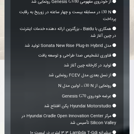
از خودروی مفهومی Genesis
رونمایی شد
GV80
N در مسابقه بیست و چهار ساعته در زوریخ به رقابت
i30
پرداخت
همکاری با Baidu ، بزرگترین ارائه دهنده خدمات اینترنت
در چین آغاز شد
مدل Sonata New Rise Plug-In Hybrid تولید شد
فناوری تشخیص صدا طراحی و توسعه یافت
تولید در کارخانه چین آغاز شد
از نسل بعدی مدل FCEV رونمایی شد
رونمایی از
N ، اولین مدل N
i30
عرضه خودروی Genesis
G70
Hyundai Motorstudio پکن افتتاح شد
مرکز Hyundai Cradle Open Innovation Center در
Silicon Valley تأسیس شد
پیشرانه Lambda T-Gdi‏ 3.3 لیتری در لیست 10