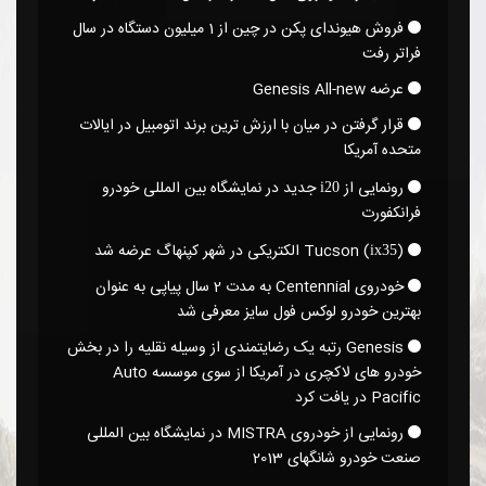
فروش هیوندای پکن در چین از 1 میلیون دستگاه در سال
فراتر رفت
عرضه Genesis All-new
قرار گرفتن در میان با ارزش ترین برند اتومبیل در ایالات
متحده آمریکا
رونمایی از
جدید در نمایشگاه بین المللی خودرو
i20
فرانکفورت
Tucson (
)‎ الکتریکی در شهر کپنهاگ عرضه شد
ix35
خودروی Centennial به مدت 2 سال پیاپی به عنوان
بهترین خودرو لوکس فول سایز معرفی شد
Genesis رتبه یک رضایتمندی از وسیله نقلیه را در بخش
خودرو های لاکچری در آمریکا از سوی موسسه Auto
Pacific در یافت کرد
رونمایی از خودروی MISTRA در نمایشگاه بین المللی
صنعت خودرو شانگهای 2013