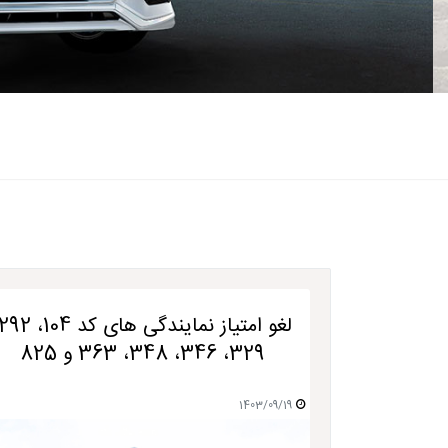
329، 346، 348، 363 و 825
1403/09/19