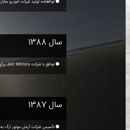
توافقنامه تولید شرکت خودرو سازان بم با شرکت Geely و
سال 1388
توافق با شرکت JAC Motors برای تولید و مونتاژ مدلهای مختلف JAC
سال 1387
تأسیس شرکت آرمان موتور ارگ به م