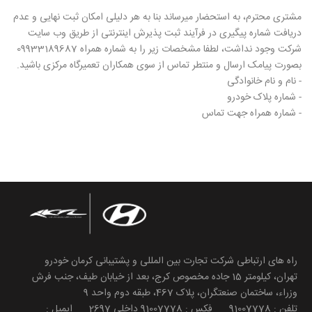
مشتری محترم، به استحضار میرساند بنا به هر دلیلی امکان ثبت نهایی و عدم
دریافت شماره پیگیری در فرآیند ثبت پذیرش اینترنتی از طریق وب سایت
شرکت وجود نداشت، لطفا مشخصات زیر را به شماره همراه 09933189687
بصورت پیامک ارسال و منتطر تماس از سوی همکاران تعمیرگاه مرکزی باشید.
- نام و نام خانوادگی
- شماره پلاک خودرو
- شماره همراه جهت تماس
راه های ارتباطی شرکت تجارت بین المللی و پشتیبانی کرمان خودرو
تهران، کیلومتر 15 جاده مخصوص کرج، بعد از خیابان طیف، جنب فرش
وزراء، ساختمان صنعتگران، پلاک 467، طبقه دوم واحد 9
تلفن : 91007778 فکس : 91007778 داخلی 2697 ایمیل :