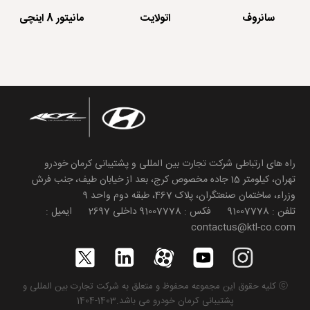
سانروف
اتولایت
مانیتور 8 اینچی
راه های ارتباطی شرکت تجارت بین المللی و پشتیبانی کرمان خودرو
تهران، کیلومتر 15 جاده مخصوص کرج، بعد از خیابان طیف، جنب فرش
وزراء، ساختمان صنعتگران، پلاک 467، طبقه دوم واحد 9
تلفن : 91007778 فکس : 91007778 داخلی 2697 ایمیل :
contactus@ktl-co.com
ⓒ کلیه حقوق این مجموعه محفوظ و متعلق به شرکت تجارت بین المللی و
پشتیبانی کرمان خودرو می باشد.1403-1404