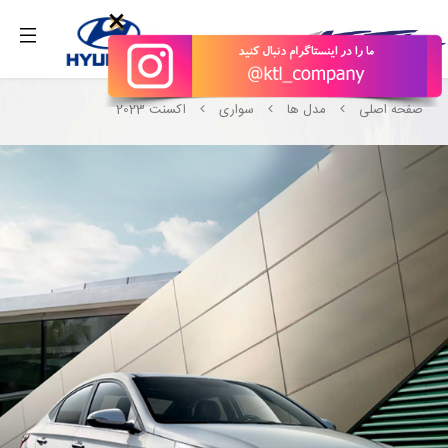
بگیرید.
×
صفحه اصلی
مدل ها
سواری
اکسنت 2023