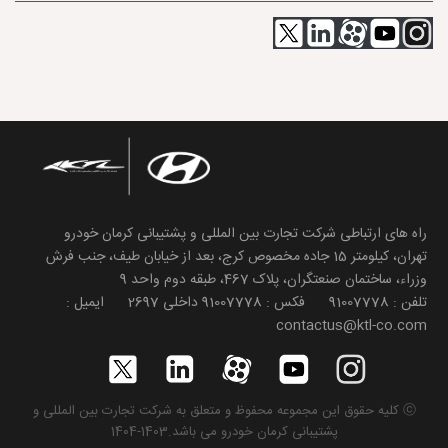
راه های ارتباطی شرکت تجارت بین المللی و پشتیبانی کرمان خودرو
تهران، کیلومتر 15 جاده مخصوص کرج، بعد از خیابان طیف، جنب فرش
وزراء، ساختمان صنعتگران، پلاک 467، طبقه دوم واحد 9
تلفن : 91007778 فکس : 91007778 داخلی 2697 ایمیل :
contactus@ktl-co.com
ⓒ کلیه حقوق این مجموعه محفوظ و متعلق به شرکت تجارت بین المللی و
پشتیبانی کرمان خودرو می باشد.1403-1404