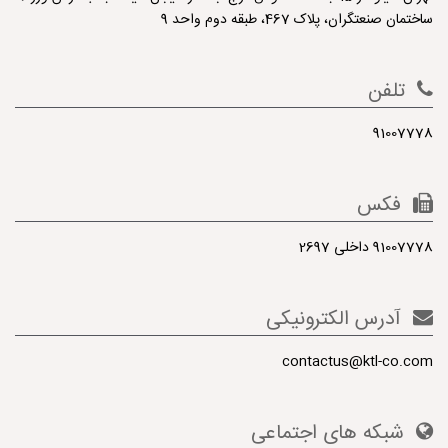
ساختمان صنعتگران، پلاک 467، طبقه دوم واحد 9
تلفن
91007778
فکس
91007778 داخلی 2697
آدرس الکترونیکی
contactus@ktl-co.com
شبکه های اجتماعی