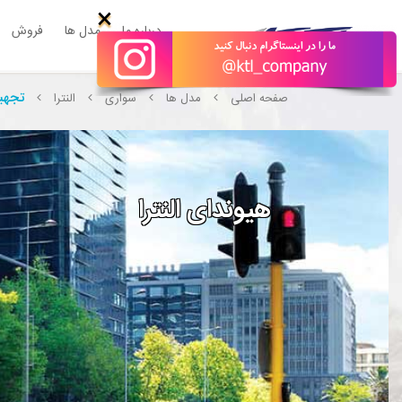
×
درباره ما
مدل ها
فروش
تجهی
صفحه اصلی
مدل ها
سواری
النترا
هیوندای النترا