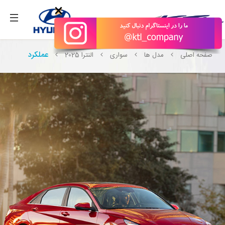
بگیرید.
×
عملکرد
صفحه اصلی
مدل ها
سواری
النترا 2025