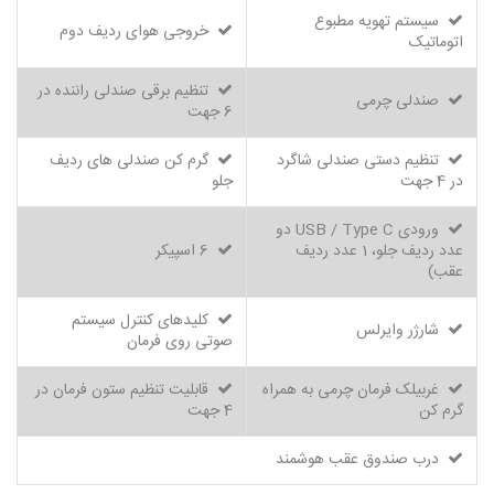
سیستم تهویه مطبوع
خروجی هوای ردیف دوم
اتوماتیک
تنظیم برقی صندلی راننده در
صندلی چرمی
6 جهت
تنظیم دستی صندلی شاگرد
گرم کن صندلی های ردیف
در 4 جهت
جلو
ورودی USB / Type C دو
عدد ردیف جلو، 1 عدد ردیف
6 اسپیکر
عقب)
کلیدهای کنترل سیستم
شارژر وایرلس
صوتی روی فرمان
غربیلک فرمان چرمی به همراه
قابلیت تنظیم ستون فرمان در
گرم کن
4 جهت
درب صندوق عقب هوشمند