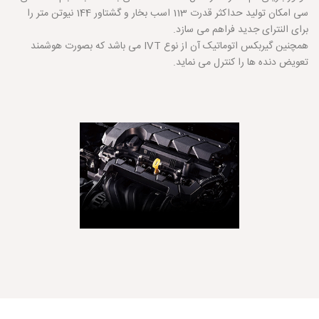
سی امکان تولید حداکثر قدرت 113 اسب بخار و گشتاور 144 نیوتن متر را
برای النترای جدید فراهم می سازد.
همچنین گیربکس اتوماتیک آن از نوع IVT می باشد که بصورت هوشمند
تعویض دنده ها را کنترل می نماید.