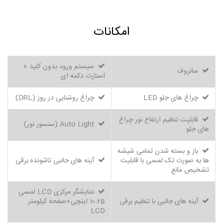
امکانات
سیستم ورود بدون کلید +
سانروف
استارت دکمه ای
چراغ های جلو LED
چراغ روشنایی در روز (DRL)
قابلیت تنظیم ارتفاع نور چراغ
Auto Light (سنسور نور)
های جلو
باز و بسته شدن تمامی شیشه
ها به صورت تک لمسی با قابلیت
آینه های جانبی تاشونده برقی
تشخیص مانع
نمایشگر مرکزی LCD لمسی
آینه های جانبی با تنظیم برقی
10.25 اینچی+صفحه کیلومتر
LCD