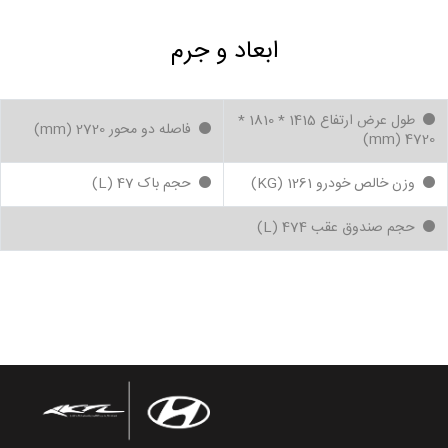
ابعاد و جرم
طول عرض ارتفاع 1415 * 1810 *
فاصله دو محور 2720 (mm)
4720 (mm)
وزن خالص خودرو 1261 (KG)
حجم باک 47 (L)
حجم صندوق عقب 474 (L)